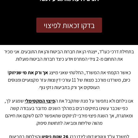
בדקו זכאות לפיצוי
בתחילת דרכי כעו"ד, ייצגתי הן את חברות הביטוח והן את התובעים. אני מכיר
את התחום מ-2 צידי המתרס ויודע כיצד חברות הביטוח פועלות.
כאשר הקמתי את המשרד, החלטתי שאני מייצג
אך ורק את מי שניזוק
!
כיום, משרדנו מורכב מצוות של 11 עורכי דין וצוות עזר מקצועיים ומנוסים
העוסקים אך ורק בתביעות נזקי גוף.
אנו נילחם ולא נתפשר על מנת שתקבל את ה
פיצוי המקסימלי
שמגיע לך,
כפי שכבר עשינו בתיקים רבים במהלך השנים.
מדובר בעבודה קשה
ומאתגרת, אך השגת פיצוי מירבי לניזוקים שתאפשר להם לשקם את חייהם
מהווה שליחות ומביאה לתחושת סיפוק.
למשרד עו"ד ונוטריון דותן לינדנברג
26 שנות ניסיון
והצלחות בתביעות