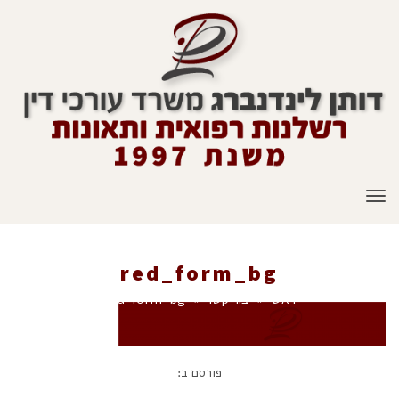
תפריט
red_form_bg
ראשי
»
צור קשר
»
red_form_bg
פורסם ב: