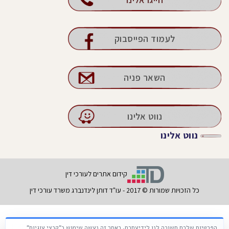
לעמוד הפייסבוק
השאר פניה
נווט אלינו
נווט אלינו
קידום אתרים לעורכי דין
כל הזכויות שמורות © 2017 - עו"ד דותן לינדנברג משרד עורכי דין
הפרטיות שלכם חשובה לנו לידיעתכם, באתר זה נעשה שימוש ב"קבצי עוגיות"