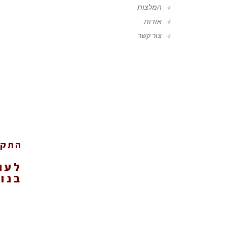
המלצות
אודות
צור קשר
התקף
לעו
בנוש