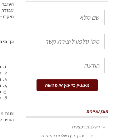
העובד ב
עבודה (
שם
מיקרו-
מלא
טלפון
כך תיח
הודעה
ב
מ
ב
ב
מעוניין בייעוץ או פגישה
ב
ת
תוכן עניינים
צוות מש
הספר לל
רשלנות רפואית
עורך דין רשלנות רפואית