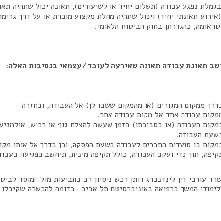
גמלת נפגע עבודה (תשלום יחיד או לשיעורים), תאונה יכול שתהיה תאו
אירוע תאונתי יחיד) ויכול שתהיה מחלת מקצוע מוכרת או על דרך גרימה
טראומה, כהגדרתן בחוק הביטוח הלאומי.
שב תאונת עבודה תאונה שאירעה לעובד/עצמאי בנסיבות האלה:
דרך ממקום המגורים (או מהמקום ששבו לן) אל העבודה, ובחזרה
מקום עבודה אחד אל מקום עבודה אחר.
מקום העבודה (או בסביבתו) בזמן שעשה להצלת גוף או רכוש, אולמניעת
שעת העבודה.
מקום בו סועדים החברים לעבודה בשעת הפסקה, וכן בדרך אל אותו מקום
קיפה, תוך כדי ועקב העבודה, כולל תקיפה מינית, תיחשב כפגיעה בעבוד
רד עורכי דין לינדנברג דותן רכש ניסיון רב בתביעות מול המוסד לביט
ימודי המשך ברפואה באוניברסיטת תל אביב –בדומה להכשרה שקיבלו בע