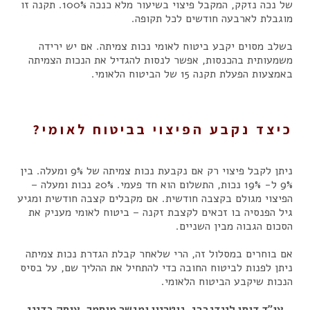
של נכה נזקק, המקבל פיצוי בשיעור מלא כנכה 100%. תקנה זו
מוגבלת לארבעה חודשים לכל תקופה.
בשלב מסוים יקבע ביטוח לאומי נכות צמיתה. אם יש ירידה
משמעותית בהכנסות, אפשר לנסות להגדיל את הנכות הצמיתה
באמצעות הפעלת תקנה 15 של הביטוח הלאומי.
כיצד נקבע הפיצוי בביטוח לאומי?
ניתן לקבל פיצוי רק אם נקבעת נכות צמיתה של 9% ומעלה. בין
9% ל- 19% נכות, התשלום הוא חד פעמי. 20% נכות ומעלה –
הפיצוי מגולם בקצבה חודשית. אם מקבלים קצבה חודשית ומגיע
גיל הפנסיה בו זכאים לקצבת זקנה – ביטוח לאומי מעניק את
הסכום הגבוה מבין השניים.
אם בוחרים במסלול זה, הרי שלאחר קבלת הגדרת נכות צמיתה
ניתן לפנות לביטוח החובה כדי להתחיל את ההליך שם, על בסיס
הנכות שיקבע הביטוח הלאומי.
עו"ד דותן לינדנברג, נוטריון ומגשר מוסמך, עוסק בדיני