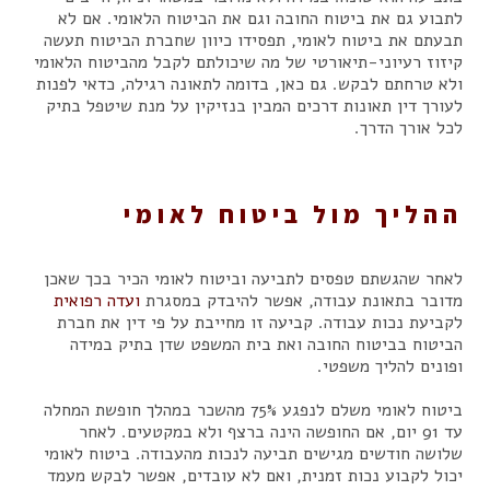
לתבוע גם את ביטוח החובה וגם את הביטוח הלאומי. אם לא
תבעתם את ביטוח לאומי, תפסידו כיוון שחברת הביטוח תעשה
קיזוז רעיוני-תיאורטי של מה שיכולתם לקבל מהביטוח הלאומי
ולא טרחתם לבקש. גם כאן, בדומה לתאונה רגילה, כדאי לפנות
לעורך דין תאונות דרכים המבין בנזיקין על מנת שיטפל בתיק
לכל אורך הדרך.
ההליך מול ביטוח לאומי
לאחר שהגשתם טפסים לתביעה וביטוח לאומי הכיר בכך שאכן
מדובר בתאונת עבודה, אפשר להיבדק במסגרת
ועדה רפואית
לקביעת נכות עבודה. קביעה זו מחייבת על פי דין את חברת
הביטוח בביטוח החובה ואת בית המשפט שדן בתיק במידה
ופונים להליך משפטי.
ביטוח לאומי משלם לנפגע 75% מהשכר במהלך חופשת המחלה
עד 91 יום, אם החופשה הינה ברצף ולא במקטעים. לאחר
שלושה חודשים מגישים תביעה לנכות מהעבודה. ביטוח לאומי
יכול לקבוע נכות זמנית, ואם לא עובדים, אפשר לבקש מעמד