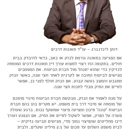
דותן לינדנברג – עו"ד תאונות דרכים
אם הפגיעה בתאונה גורמת לנזק או כאב, כדאי להיבדק בבית
חולים. בתקופה הזו רצוי למצוא עורך דין תאונות דרכים המומחה
לנזיקין כדי שהוא יתנהל מול חברת הביטוח. את המסמכים
מגישים לביטוח החובה או לקרנית לאחר חצי שנה, כאשר הנזק
מתגבש והמצב נעשה קבוע. אם הנזק חולף לפני כן, אפשר
לסיים את התיק מבלי לחכות חצי שנה.
על מנת לאמוד את הנזק, מבקשת חברת הביטוח מינוי מוסכם
של מומחה או מינוי דרך בית משפט. יש מקרים בהן בהם חברת
הביטוח 'קונה' סיכון ומציעה פיצוי שמשקף נכות. ברגע שעולה
פשרה על הפרק, אפשר לשקול לסיים את התיק. אם הנפגע ועורך
דינו מחליטים שהפיצוי נמוך מדי, מגישים תביעה נזיקית –
לבית משפט השלום עד סכום של 2.5 מיליון שקלים, ולבית