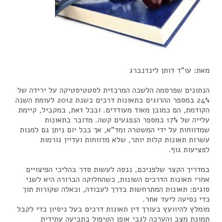
מאת: עו"ד דותן לינדנברג
הנתונים שפרסמה הלשכה המרכזית לסטטיסטיקה על ירידה של
24% במספר ההרוגים בתאונות דרכים בשנת 2012 לעומת השנה
הקודמת, הם כמובן מאוד מעודדים. ובכל זאת, במקביל, קיימת
עלייה של 17% במספר הנפגעים קשה. מדובר בתאונות
שמדווחות על ידי המשטרה ומד"א, אך בכל יום ניתן גם למנות
עשרות תאונות קלות יותר, שלא מדווחות ועדיין גורמות
לפציעות גוף.
במדריך הקצר שלפניכם, ננסה לעשות סדר בהליכי הפיצויים
אחרי תאונות הדרכים השונות, כשהחלוקה הברורה היא לשני
סוגים: תאונות המתרחשות בדרך לעבודה, וכאלה שקורות תוך
כדי נסיעה ליעד אחר.
מומלץ להיוועץ בעורך דין תאונות דרכים בעל ניסיון כדי לקבל
תמונת מצב והערכה לגבי אופן הטיפול בתביעה עתידית