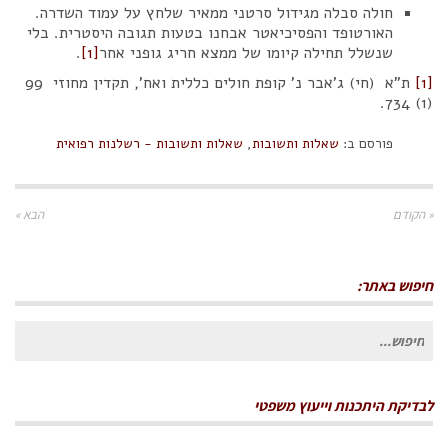
חולה סבלה מגידול סרטני ממאיר שלחץ על עמוד השדרה.
האורטופד והפסיכיאטר אבחנו בטעות תגובה היסטרית. בלי
שנשלל תחילה קיומו של ממצא חריג גופני אחר
[1]
.
[1]
ת"א (חי) ג'אבר נ' קופת חולים כללית ואח', תקדין מחוזי 99
(1) 734.
פורסם ב:
שאלות ותשובות
,
שאלות ותשובות - רשלנות רפואית
« הקודם
הבא »
חיפוש באתר:
חיפוש
עבור:
לבדיקת היתכנות וייעוץ משפטי