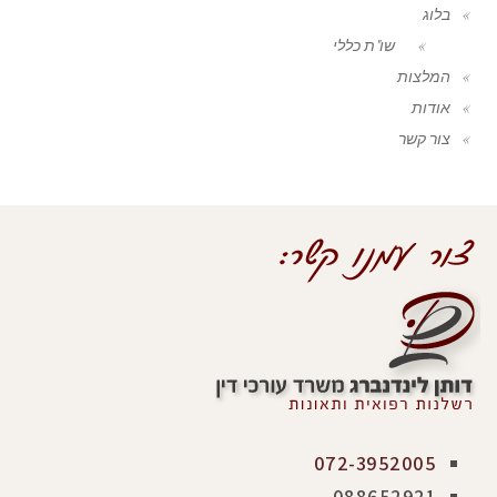
בלוג
שו"ת כללי
המלצות
אודות
צור קשר
072-3952005
088652921