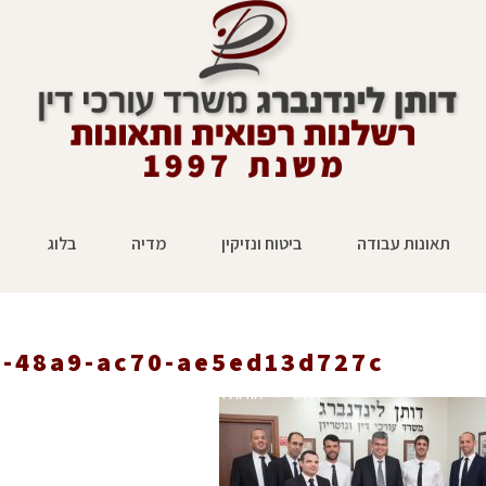
תאונות עבודה
ביטוח ונזיקין
מדיה
בלוג
8-48a9-ac70-ae5ed13d727c
ראשי
»
אודות המשרד
»
-ac70-ae5ed13d727c