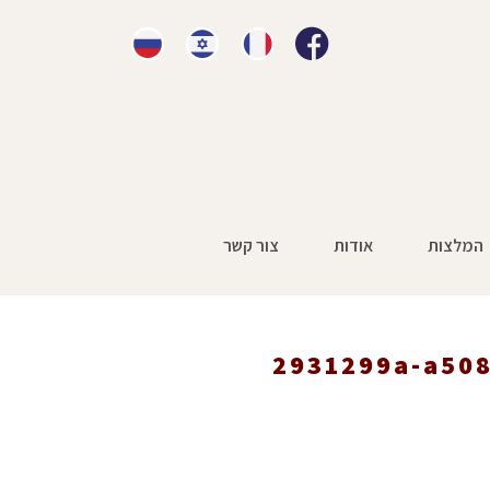
המלצות
אודות
צור קשר
2931299a-a50
2931299a-a508-48a9