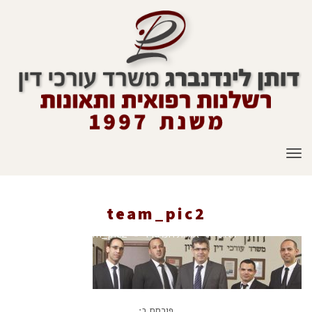
תפריט
team_pic2
ראשי
»
אודות המשרד
»
team_pic2
פורסם ב: