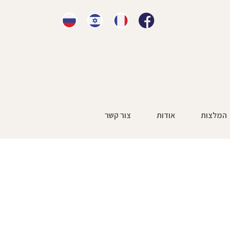
המלצות
אודות
צור קשר
חינוכיים
»
1689593