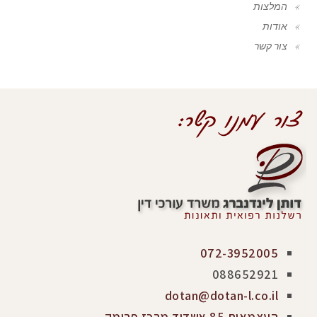
המלצות
אודות
צור קשר
072-3952005
088652921
dotan@dotan-l.co.il
העצמאות 85 אשדוד מרכז פרימק