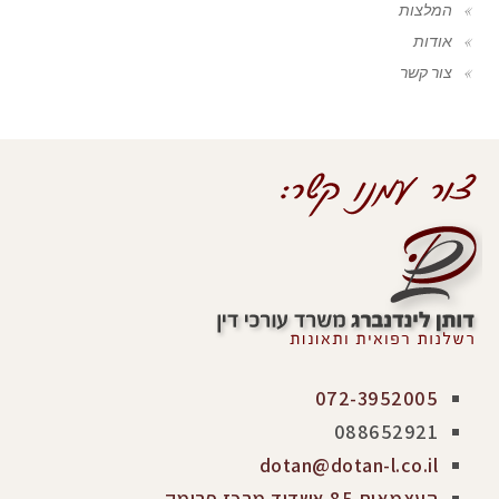
המלצות
אודות
צור קשר
072-3952005
088652921
dotan@dotan-l.co.il
העצמאות 85 אשדוד מרכז פרימק