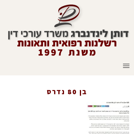
תפריט
בן 80 נדרס
ראשי
»
הצלחה בתביעות ביטוח בתאונות דרכים
»
420 אלף ש"ח פיצוי לבן
80 שנדרס
»
בן 80 נדרס