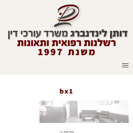
תפריט
bx1
ראשי
»
דף בית 1
»
bx1
פורסם ב: