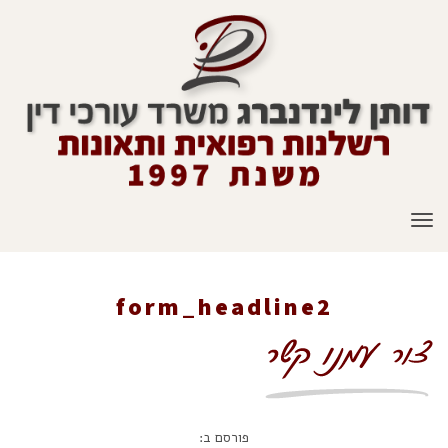
תפריט
form_headline2
ראשי
»
דף בית 1
»
form_headline2
פורסם ב: