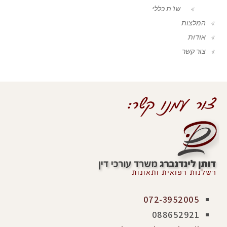
שו"ת כללי
המלצות
אודות
צור קשר
072-3952005
088652921