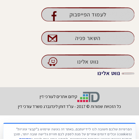
לעמוד הפייסבוק
השאר פניה
נווט אלינו
נווט אלינו
קידום אתרים לעורכי דין
כל הזכויות שמורות © 2017 - עו"ד דותן לינדנברג משרד עורכי דין
הפרטיות שלכם חשובה לנו לידיעתכם, באתר זה נעשה שימוש ב"קבצי עוגיות"
Français
עברית
Русский
(cookies) וכלים דומים אחרים על מנת לספק לכם חווית גלישה טובה יותר, תוכן