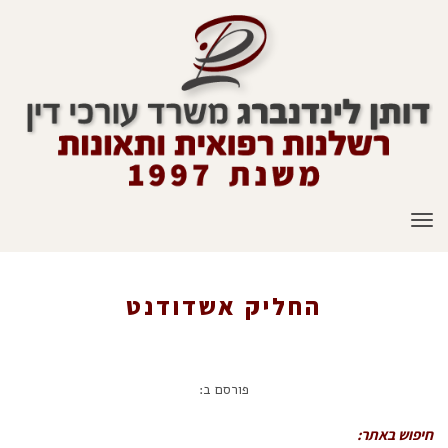
תפריט
החליק אשדודנט
ראשי
»
עיתונות
»
המהנדס רקד החליק ונפצע על רחבת הריקודים ותובע
פורסם ב:
מאות אלפי שקלים
»
החליק אשדודנט
חיפוש באתר: