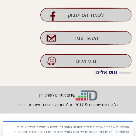
לעמוד הפייסבוק
השאר פניה
נווט אלינו
נווט אלינו
קידום אתרים לעורכי דין
כל הזכויות שמורות © 2017 - עו"ד דותן לינדנברג משרד עורכי דין
הפרטיות שלכם חשובה לנו לידיעתכם, באתר זה נעשה שימוש ב"קבצי עוגיות"
Français
עברית
Русский
(cookies) וכלים דומים אחרים על מנת לספק לכם חווית גלישה טובה יותר, תוכן