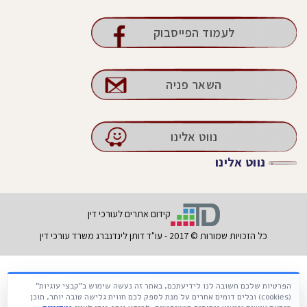
לעמוד הפייסבוק
השאר פניה
נווט אלינו
נווט אלינו
קידום אתרים לעורכי דין
כל הזכויות שמורות © 2017 - עו"ד דותן לינדנברג משרד עורכי דין
הפרטיות שלכם חשובה לנו לידיעתכם, באתר זה נעשה שימוש ב"קבצי עוגיות"
Français
עברית
Русский
(cookies) וכלים דומים אחרים על מנת לספק לכם חווית גלישה טובה יותר, תוכן