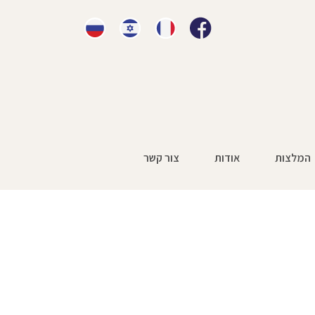
המלצות
אודות
צור קשר
יבה
»
560761-8