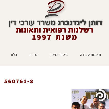
תאונות עבודה
ביטוח ונזיקין
מדיה
בלוג
560761-8
ראשי
»
עיתונות
»
השבועון של אשדוד והסב