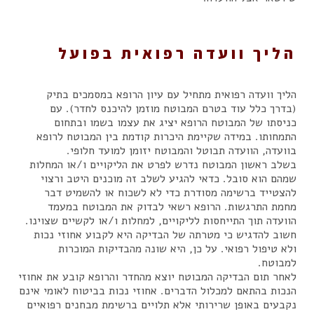
הליך וועדה רפואית בפועל
הליך וועדה רפואית מתחיל עם עיון הרופא במסמכים בתיק
(בדרך כלל עוד בטרם המבוטח מוזמן להיכנס לחדר). עם
כניסתו של המבוטח הרופא יציג את עצמו בשמו ובתחום
התמחותו. במידה שקיימת היכרות קודמת בין המבוטח לרופא
בוועדה, הוועדה תבוטל והמבוטח יזומן למועד חלופי.
בשלב ראשון המבוטח נדרש לפרט את הליקויים ו/או המחלות
שמהם הוא סובל. כדאי להגיע לשלב זה מוכנים היטב ורצוי
להצטייד ברשימה מסודרת כדי לא לשכוח או להשמיט דבר
מחמת התרגשות. הרופא רשאי לבדוק את המבוטח במעמד
הוועדה תוך התייחסות לליקויים, למחלות ו/או לקשיים שצוינו.
חשוב להדגיש כי מטרתה של הבדיקה היא לקבוע אחוזי נכות
ולא טיפול רפואי. על כן, היא שונה מהבדיקות המוכרות
למבוטח.
לאחר תום הבדיקה המבוטח יוצא מהחדר והרופא קובע את אחוזי
הנכות בהתאם למכלול הדברים. אחוזי נכות בביטוח לאומי אינם
נקבעים באופן שרירותי אלא תלויים ברשימת מבחנים רפואיים