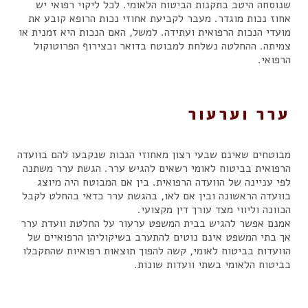
שנוסחה היטב בתקנות הביטוח הלאומי. לכל ליקוי רפואי יש
אחוז נכות מוגדר. מעבר לקביעת אחוזי נכות הרופא קובע את
מועדי הנכות הרפואית ועתידה. למשל, האם הנכות היא זמנית או
צמיתה. ההחלטה נשלחת למבוטח בדואר ובצירוף הפרוטוקול
הרפואי.
ערר וערעור
מבוטחים שאינם שבעי רצון מאחוזי הנכות שנקבעו להם בוועדה
הרפואית בביטוח לאומי רשאים להגיש ערר. הגשת ערר משתנה
לפי עניינה של הוועדה הרפואית. בין אם המבוטח היה מיוצג
בוועדה הראשונה ובין אם לאו, בהגשת ערר כדאי בהחלט לקבל
הכוונה וליווי מצד עורך דין מקצועי.
אמנם אפשר להגיש בבית המשפט ערעור על החלטת וועדת ערר
אך בתי המשפט אינם נוטים להתערב בשיקוליהן הרפואיים של
הוועדות בביטוח לאומי, קשה להפוך תוצאות רפואיות שהתקבלו
בביטוח הלאומי בשתי וועדות שונות.