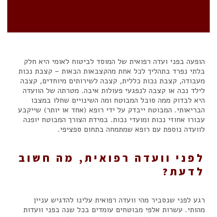
הופעה בפני ועדה רפואית של המוסד לביטוח לאומי היא חלק
בלתי נפרד בתהליך לכל אחת מהקצבאות הבאות – קצבת נכות
מעבודה, קצבת נכות כללית, קצבה לשירותים מיוחדים, קצבה
לילד נכה או קצבה לנפגעי פעולות איבה. מטרתה של הוועדה
היא לבדוק ממה סובל המבוטח ומה השינויים שחלו במצבו
הבריאותי. המבוטח ייבדק על ידי רופא (אחד או יותר) שייקבע
עבורו אחוזי נכות ומועדי נכות. במידת הצורך המבוטח יופנה
לוועדה נוספת עם רופא שמתמחה בתחום ספציפי.
לפני וועדה רפואית, מה חשוב
לדעת?
רגע לפני שנסביר מהי וועדה רפואית עלינו להדגיש עניין
מהותי. עשרות אלפי מבוטחים עומדים בכל שנה בפני וועדות