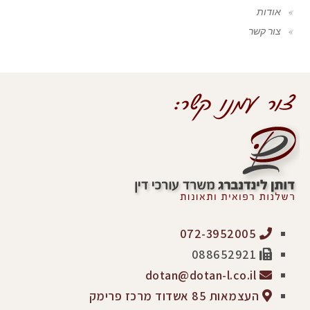
אודות
צור קשר
072-3952005
088652921
dotan@dotan-l.co.il
העצמאות 85 אשדוד מרכז פרימק