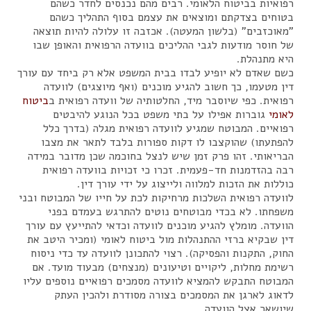
רפואיות בביטוח הלאומי. רבים מהם נכנסים לחדר כשהם
בטוחים בצדקתם ומוצאים את עצמם בסוף התהליך כשהם
"מאוכזבים" (בלשון המעטה). אכזבה זו עלולה להיות תוצאה
של חוסר מודעות לגבי ההליכים בוועדה הרפואית והאופן שבו
היא מתנהלת.
כשם שאדם לא יופיע לבדו בבית המשפט אלא רק ביחד עם עורך
דין מטעמו, כך חשוב להגיע מוכנים (ואף מיוצגים) לוועדה
רפואית. כפי שיוסבר מיד, החלטותיה של וועדה רפואית ב
ביטוח
לאומי
גוברות אפילו על בתי משפט בכל הנוגע להיבטים
רפואיים. המבוטח שמגיע לוועדה רפואית מגלה (בדרך כלל
להפתעתו) שהוקצבו לו דקות ספורות בלבד לתאר את מצבו
הבריאותי. זהו פרק זמן שיש לנצל בחוכמה שכן מדובר במידה
רבה בהזדמנות חד-פעמית. זכרו כי זכויות בוועדה רפואית
כוללות את הזכות למלווה ולייצוג על ידי עורך דין.
לוועדה רפואית השלכות מרחיקות לכת על חייו של המבוטח ובני
משפחתו. לא בכדי מבוטחים נוטים להתרגש בעמדם בפני
הוועדה. מומלץ להגיע מוכנים לוועדה וכדאי להתייעץ עם עורך
דין שבקיא ברזי ההתנהלות מול ביטוח לאומי (ומכיר היטב את
החוק, התקנות והפסיקה). רצוי להתכונן לוועדה עד כדי ניסוח
רשימת מחלות, ליקויים וטיעונים (מנצחים) מבעוד מועד. אם
המבוטח התבקש להמציא לוועדה מסמכים רפואיים נוספים עליו
לדאוג לארגן את המסמכים בצורה מסודרת ולהכין העתק
שיושאר אצל הוועדה.