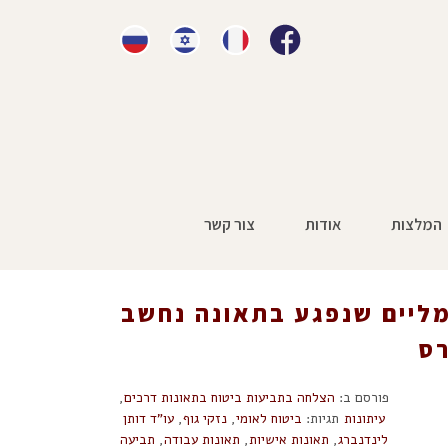
המלצות
אודות
צור קשר
נות דרכים
»
על פי חוק: רוכב קורקינט או אופניים חשמליים
שנפגע בתאונה נחשב להולך רגל שנדרס
שמליים שנפגע בתאונה נחשב
רס
פורסם ב:
הצלחה בתביעות ביטוח בתאונות דרכים
,
עיתונות
תגיות:
ביטוח לאומי
,
נזקי גוף
,
עו"ד דותן
לינדנברג
,
תאונות אישיות
,
תאונות עבודה
,
תביעה