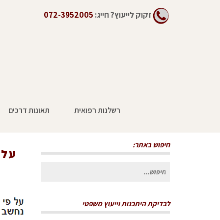
זקוק לייעוץ?
חייג:
072-3952005
רשלנות רפואית
תאונות דרכים
על פי חוק: רוכב קורקינט או אופניים חשמ
נחשב להולך רגל שנדרס
חיפוש באתר:
על 
חיפוש
עבור:
לבדיקת היתכנות וייעוץ משפטי