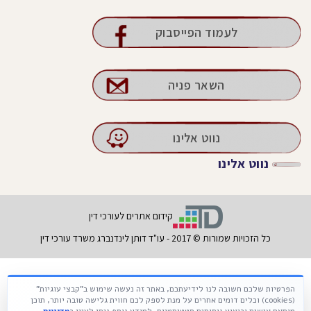
לעמוד הפייסבוק
השאר פניה
נווט אלינו
נווט אלינו
קידום אתרים לעורכי דין
כל הזכויות שמורות © 2017 - עו"ד דותן לינדנברג משרד עורכי דין
הפרטיות שלכם חשובה לנו לידיעתכם, באתר זה נעשה שימוש ב"קבצי עוגיות"
Français
עברית
Русский
(cookies) וכלים דומים אחרים על מנת לספק לכם חווית גלישה טובה יותר, תוכן