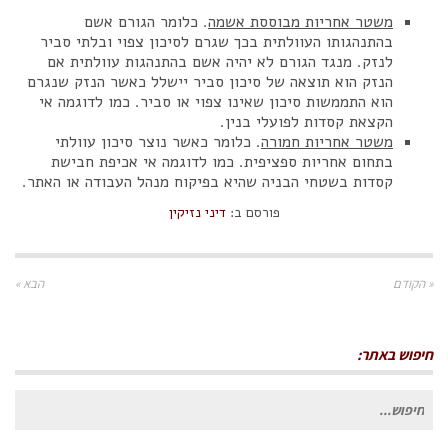
משטר אחריות מבוססת אשמה
. כלומר הגורם אשם
בהתנהגותו העוולתית בכך שגרם לסיכון צפוי ובלתי סביר
לנזק. מנגד הגורם לא יהיה אשם בהתנהגות עוולתית אם
הנזק הוא תוצאה של סיכון סביר יישלל כאשר הנזק שנגרם
הוא התממשות סיכון שאינו צפוי או סביר. כמו לדוגמה אי
הקצאת קסדות לפועלי בנין.
משטר אחריות חמורה
. כלומר כאשר נוצר סיכון עוולתי
בתחום אחריות ספציפית. כמו לדוגמה אי אכיפת חבישת
קסדות בשטחי הבניה שהיא בפיקוח מנהל העבודה או האתר.
פורסם ב:
דיני נזיקין
« הקודם
הבא »
חיפוש באתר:
חיפוש
עבור: