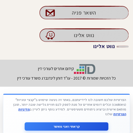
השאר פניה
נווט אלינו
נווט אלינו
קידום אתרים לעורכי דין
כל הזכויות שמורות © 2017 - עו"ד דותן לינדנברג משרד עורכי דין
הפרטיות שלכם חשובה לנו לידיעתכם, באתר זה נעשה שימוש ב"קבצי עוגיות"
Français
עברית
Русский
(cookies) וכלים דומים אחרים על מנת לספק לכם חווית גלישה טובה יותר, תוכן
מותאם אישית וביצוע ניתוחים סטטיסטיים. למידע נוסף ניתן לעיין ב
מדיניות
הפרטיות
שלנו
קראתי ואני מאשר