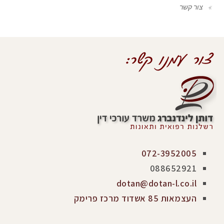
צור קשר
072-3952005
088652921
dotan@dotan-l.co.il
העצמאות 85 אשדוד מרכז פרימק