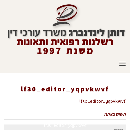
תפריט
lf30_editor_yqpvkwvf
ראשי
»
מה עושים לאחר תאונת קורקינט או אופניים חשמליים
»
lf30_editor_yqpvkwvf
חיפוש באתר:
lf30_editor_yqpvkwvf
חיפוש