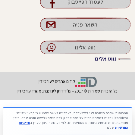
לעמוד הפייסבוק
השאר פניה
נווט אלינו
נווט אלינו
קידום אתרים לעורכי דין
כל הזכויות שמורות © 2017 - עו"ד דותן לינדנברג משרד עורכי דין
הפרטיות שלכם חשובה לנו לידיעתכם, באתר זה נעשה שימוש ב"קבצי עוגיות"
Français
עברית
Русский
(cookies) וכלים דומים אחרים על מנת לספק לכם חווית גלישה טובה יותר, תוכן
מותאם אישית וביצוע ניתוחים סטטיסטיים. למידע נוסף ניתן לעיין ב
מדיניות
הפרטיות
שלנו