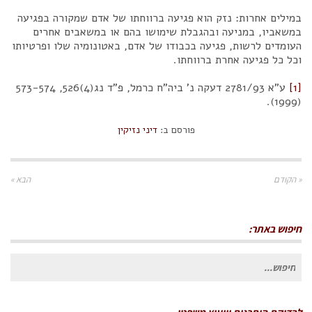
במילים אחרות: נזק הוא פגיעה ברווחתו של אדם שמקורה בפגיעה
במשאביו, במניעה ובהגבלת שימושו בהם או במשאבים אחרים
העומדים לרשות, פגיעה בכבודו של אדם, באטונומיה שלו ופרטיותו
וכל כל פגיעה אחרת ברווחתו.
[1]
ע"א 2781/93 דעקה נ' ביה"ח כרמל, פ"ד נג(4)526, 573-574
(1999).
פורסם ב:
דיני נזיקין
« הקודם
הבא »
חיפוש באתר:
חיפוש
עבור: