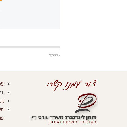
« הקודם
05
21
il
פר