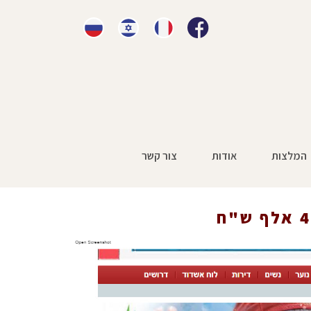
המלצות
אודות
צור קשר
ראשי
»
עיתונות
»
מהנדס בן 66 תובע כ-400 אלף ש"ח