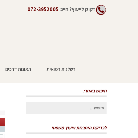
זקוק לייעוץ?
חייג:
072-3952005
רשלנות רפואית
תאונות דרכים
מהנדס בן 66 תובע כ-400 אלף ש"ח
חיפוש באתר:
חיפוש
עבור:
לבדיקת היתכנות וייעוץ משפטי