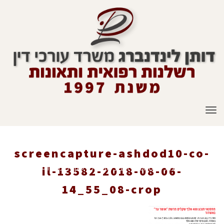
תפריט
screencapture-ashdod10-co-
ראשי
»
עיתונות
»
מחסנאי תובע 400 אלף שקלים מרשת "אושר עד"
il-13582-2018-08-06-
14_55_08-crop
באשדוד
»
screencapture-ashdod10-co-il-13582-2018-08-06-