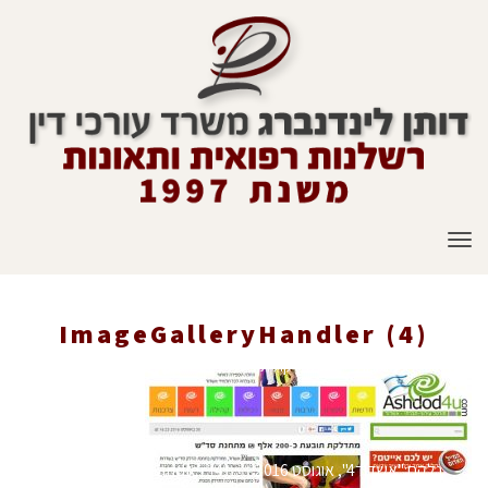
תפריט
ImageGalleryHandler (4)
ראשי
»
עיתונות
»
מתדלקת תובעת כ200 אלף שקל מתחנת סד"ש.
נלקח:"אשדוד4", אוגוסט 2016
»
ImageGalleryHandler (4)