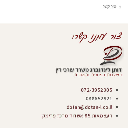
צור קשר
072-3952005
088652921
dotan@dotan-l.co.il
העצמאות 85 אשדוד מרכז פרימק