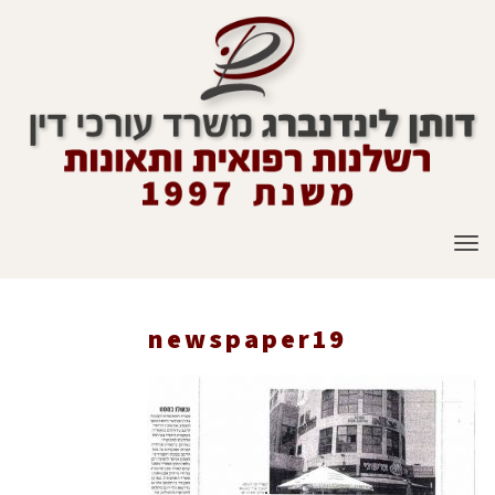
תפריט
newspaper19
ראשי
»
עיתונות
»
נפילה כואבת
»
newspaper19