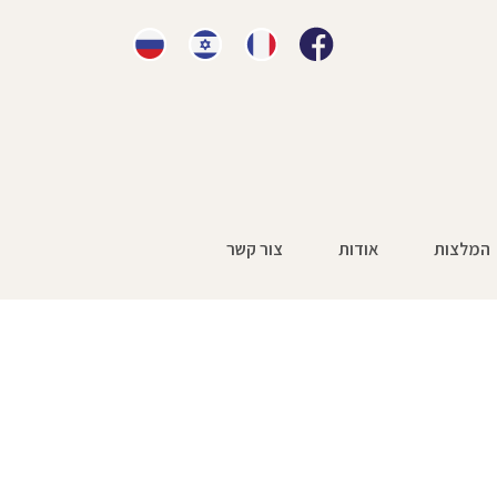
המלצות
אודות
צור קשר
בגין נפילת הכספת
»
blucastle