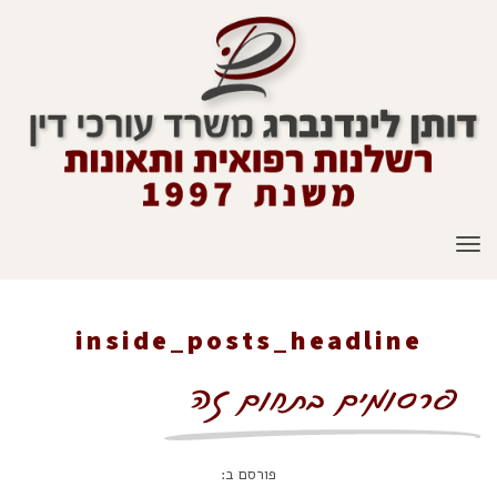
תפריט
inside_posts_headline
ראשי
»
רשלנות רפואית
»
inside_posts_headline
פורסם ב: