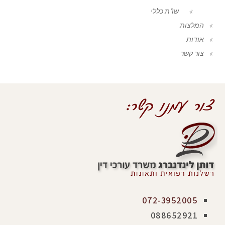
שו"ת כללי
המלצות
אודות
צור קשר
072-3952005
088652921