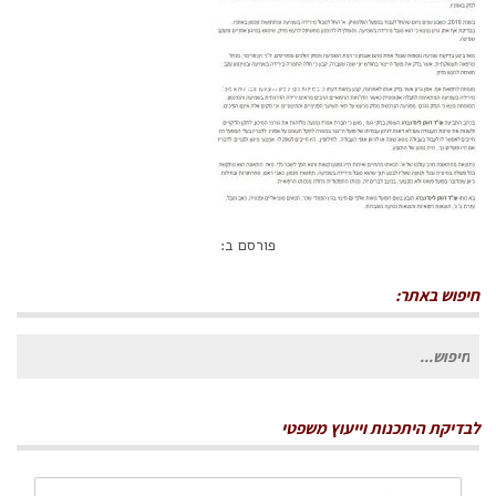
ImageGalleryHandler
פורסם ב:
חיפוש באתר:
חיפוש
עבור:
לבדיקת היתכנות וייעוץ משפטי
שם