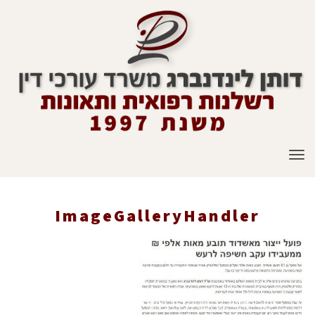
תפריט
ImageGalleryHandler
ראשי
»
עיתונות
»
פועל ייצור מאשדוד תובע מאות אלפי שקלים ממעבידו
עקב חשיפה לרעש. נלקח: "אשדודניוז", 5 דצמבר 2016
»