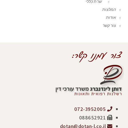
שו"ת כללי
המלצות
אודות
צור קשר
072-3952005
088652921
dotan@dotan-l.co.il