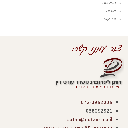
המלצות
אודות
צור קשר
072-3952005
088652921
dotan@dotan-l.co.il
העצמאות 85 אשדוד מרכז פרימק