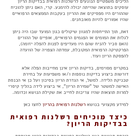
הליכים משפטיים הנוגעים לרשלנות רפואית בבדיקות הריון
עוסקים בתוצאה שהייתה יכולה להימנע. קרי, האם ניתן להוכיח
שההורים היו מפסיקים את ההריון בעקבות הממצאים הרפואיים
שהיו אמורים להיות מאובחנים.
זאת, תוך התייחסות למגוון שיקולים כגון המועד שבו היה ניתן
לגלות את המומים או הפגמים הרפואיים, אופיים של ההורים
(האם סביר להניח שהם היו מעדיפים לפנות להפלה יזומה),
הפרקטיקה הרפואית המקובלת, עמדתה הצפויה של הוועדה
להפסקת הריון ועוד.
במקרים מסוימים, בדיקות הריון אינן מחייבות הפלה אלא
דורשות ביצוע בדיקות נוספות ו/או משפיעות על בחירת
טכניקת הלידה. למשל, אי הגדרת הריון בסיכון ועל כן אי הכנסת
האישה למשטר של "שמירת הריון", אי ביצוע לידה בהליך קיסרי
למרות תוצאות שהיו צריכות לחייב את שקילת הנושא וכדומה.
למידע מקצועי בנושא
רשלנות רפואית בהריון
לחצו כאן
כיצד מוכיחים רשלנות רפואית
בבדיקות הריון?
הוכחת תביעות בגין רשלנות רפואית בבדיקות הריון מבוססת