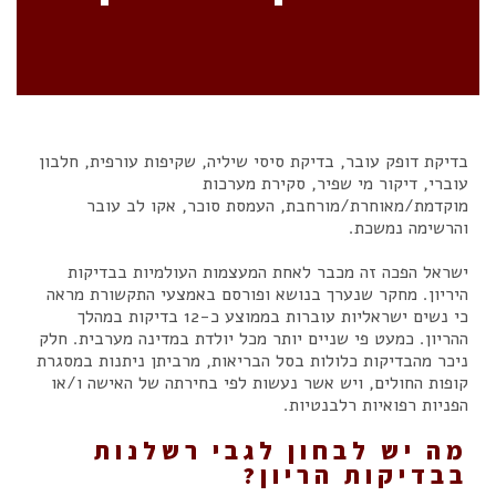
בדיקת דופק עובר, בדיקת סיסי שיליה, שקיפות עורפית, חלבון
עוברי, דיקור מי שפיר, סקירת מערכות
מוקדמת/מאוחרת/מורחבת, העמסת סוכר, אקו לב עובר
והרשימה נמשכת.
ישראל הפכה זה מכבר לאחת המעצמות העולמיות בבדיקות
היריון. מחקר שנערך בנושא ופורסם באמצעי התקשורת מראה
כי נשים ישראליות עוברות בממוצע כ-12 בדיקות במהלך
ההריון. כמעט פי שניים יותר מכל יולדת במדינה מערבית. חלק
ניכר מהבדיקות כלולות בסל הבריאות, מרביתן ניתנות במסגרת
קופות החולים, ויש אשר נעשות לפי בחירתה של האישה ו/או
הפניות רפואיות רלבנטיות.
מה יש לבחון לגבי רשלנות
בבדיקות הריון?