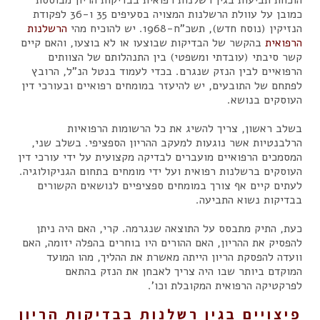
כמובן על עוולת הרשלנות המצויה בסעיפים 35 ו-36 לפקודת
הנזיקין (נוסח חדש), תשכ"ח-1968. יש להוכיח מהי
הרשלנות
הרפואית
בהקשר של הבדיקות שבוצעו או לא בוצעו, והאם קיים
קשר סיבתי (עובדתי ומשפטי) בין התנהלותם של הצוותים
הרפואיים לבין הנזק שנגרם. בכדי לעמוד בנטל הנ"ל, הרובץ
לפתחם של התובעים, יש להיעזר במומחים רפואיים ובעורכי דין
העוסקים בנושא.
בשלב ראשון, צריך להשיג את כל הרשומות הרפואיות
הרלבנטיות אשר נוגעות למעקב ההריון הספציפי. בשלב שני,
המסמכים הרפואיים מועברים לבדיקה מקצועית על ידי עורכי דין
העוסקים ברשלנות רפואית ועל ידי מומחים בתחום הגניקולוגיה.
לעתים קיים אף צורך במומחים ספציפיים לנושאים הקשורים
בבדיקות נשוא התביעה.
כעת, התיק מתבסס על התוצאה שנגרמה. קרי, האם היה ניתן
להפסיק את ההריון, האם ההורים היו בוחרים בהפלה יזומה, האם
וועדה להפסקת הריון הייתה מאשרת את ההליך, מהו המועד
המוקדם ביותר שבו היה צריך לאבחן את הנזק בהתאם
לפרקטיקה הרפואית המקובלת וכו'.
פיצויים בגין רשלנות בבדיקות הריון