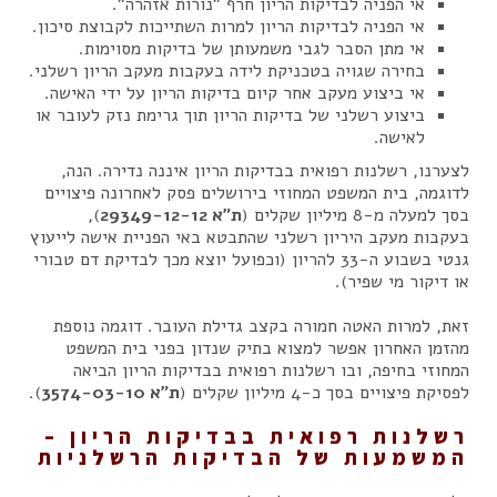
אי הפניה לבדיקות הריון חרף "נורות אזהרה".
אי הפניה לבדיקות הריון למרות השתייכות לקבוצת סיכון.
אי מתן הסבר לגבי משמעותן של בדיקות מסוימות.
בחירה שגויה בטכניקת לידה בעקבות מעקב הריון רשלני.
אי ביצוע מעקב אחר קיום בדיקות הריון על ידי האישה.
ביצוע רשלני של בדיקות הריון תוך גרימת נזק לעובר או
לאישה.
לצערנו, רשלנות רפואית בבדיקות הריון איננה נדירה. הנה,
לדוגמה, בית המשפט המחוזי בירושלים פסק לאחרונה פיצויים
בסך למעלה מ-8 מיליון שקלים (
ת"א 29349-12-12
),
בעקבות מעקב היריון רשלני שהתבטא באי הפניית אישה לייעוץ
גנטי בשבוע ה-33 להריון (וכפועל יוצא מכך לבדיקת דם טבורי
או דיקור מי שפיר).
זאת, למרות האטה חמורה בקצב גדילת העובר. דוגמה נוספת
מהזמן האחרון אפשר למצוא בתיק שנדון בפני בית המשפט
המחוזי בחיפה, ובו רשלנות רפואית בבדיקות הריון הביאה
לפסיקת פיצויים בסך כ-4 מיליון שקלים (
ת"א 3574-03-10
).
רשלנות רפואית בבדיקות הריון –
המשמעות של הבדיקות הרשלניות