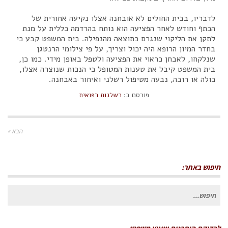
לדבריו, בבית החולים לא אובחנה אצלו נקיעה אחורית של
הכתף וחודש לאחר הפציעה הוא נותח בהרדמה כללית על מנת
לתקן את הליקוי שנגרם כתוצאה מהנפילה. בית המשפט קבע כי
בחדר המיון הרופא היה יכול וצריך, על פי צילומי הרנטגן
שנלקחו, לאבחן כראוי את הפציעה ולטפל באופן מידי. כמו כן,
בית המשפט קיבל את טענות המטופל כי הנכות שנוצרה אצלו,
כולה או רובה, נבעה מטיפול רשלני ואיחור באבחנה.
פורסם ב:
רשלנות רפואית
הבא »
חיפוש באתר:
חיפוש
עבור: