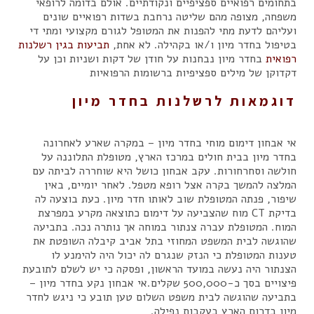
בתחומים רפואיים ספציפיים ונקודתיים. אולם בדומה לרופאי
משפחה, מצופה מהם שליטה נרחבת בשדות רפואיים שונים
ועליהם לדעת מתי להפנות את המטופל לגורם מקצועי ומתי די
בטיפול בחדר מיון ו/או בקהילה. לא אחת,
תביעות בגין רשלנות
רפואית
בחדר מיון נבחנות על חודן של דקות ושניות וכן על
דקדוקן של מילים ספציפיות ברשומות הרפואיות
דוגמאות לרשלנות בחדר מיון
אי אבחון דימום מוחי בחדר מיון – במקרה שארע לאחרונה
בחדר מיון בבית חולים במרכז הארץ, מטופלת התלוננה על
חולשה וסחרחורות. עקב אבחון כושל היא שוחררה לביתה עם
המלצה להמשך בקרה אצל רופא מטפל. לאחר יומיים, באין
שיפור, פנתה המטופלת שוב לאותו חדר מיון. כעת בוצעה לה
בדיקת CT מוח שהצביעה על דימום כתוצאה מקרע במפרצת
המוח. המטופלת עברה צנתור במוחה אך נותרה נכה. בתביעה
שהוגשה לבית המשפט המחוזי בתל אביב קיבלה השופטת את
טענות המטופלת כי הנזק שנגרם לה יכול היה להימנע לו
הצנתור היה נעשה במועד הראשון, ופסקה כי יש לשלם לתובעת
פיצויים בסך כ-500,000 שקלים.אי אבחון נקע בחדר מיון –
בתביעה שהוגשה לבית משפט השלום טען תובע כי ניגש לחדר
מיון בדרום הארץ בעקבות נפילה.