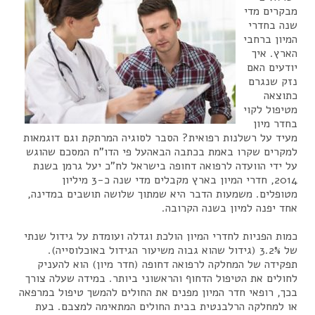
מבקרים מדי
שנה בחדרי
המיון ברחבי
הארץ. איך
יודעים האם
נזק שנגרם
כתוצאה
מטיפול לקוי
בחדר מיון
מעיד על רשלנות רפואית? הסבר לסוגיה המרתקת וגם דוגמאות
למקרים שקרו באמת בכתבה הבאהעל פי הדו"ח המסכם שהוגש
על ידי הוועדה לרפואה דחופה בישראל לח"כ יעל גרמן בשנת
2014, חדרי המיון בארץ מקבלים מדי שנה כ-3 מיליון
מטופלים. משמעות הדבר היא שמתוך שלושה תושבים במדינה,
אחד יפנה למיון בשנה הקרובה.
כמות הפניות לחדרי המיון הולכת וגדלה ועומדת על גידול שנתי
של 3.2% (גידול שהוא גבוה משיעור הגידול באוכלוסייה).
תפקידה של המחלקה לרפואה דחופה (חדר מיון) הוא להעניק
לחולים את הטיפול הדחוף והראשוני ביותר. במידה שעלה צורך
בכך, רופאי חדר המיון מפנים את החולים להמשך טיפול במרפאה
או למחלקה הרלבנטית בבית החולים המתאימה למצבם. בעת