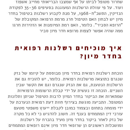
שחרור מטופל לביתו על אף שמצבו הבריאותי מחייב אשפוז
ועוד. על פי עוולת הרשלנות המעוגנת בסעיפים 35-36 לפקודת
הנזיקין, התשכ"ח-1968, על מנת לקבוע רשלנות בטיפול בחדר
מיון יש לבחון האם הטיפול חרג מרמת הרפואה המקובלת של
"הרופא הסביר". כלומר, האם רמת המיומנות או הזהירות חרגו
ממה שהיה אפשר לצפות מרופא חדר מיון סביר
איך מוכיחים רשלנות רפואית
בחדר מיון?
הוכחת רשלנות רפואית בחדר מיון מבוססת על קיומו של נזק
שנגרם כתוצאה מרשלנות רפואית. כלומר, יש להוכיח גם את
הרשלנות הנטענת, גם את הנזק שנגרם וגם את הקשר שבין
השניים. הוכחה זו נעשית על ידי קבלת הרשומות הרפואיות
שמתארות את הביקור בחדר המיון לרבות הטיפול שניתן ותלונות
המטופל. התביעה מוגשת בצירוף חוות דעת רפואית הנערכת על
ידי מומחה בתחום ובצמוד כמובן לקבלת ייעוץ משפטי מטעם
עורכי דין המתמחים בענף זה. חשוב להדגיש כי לא כל מקרה
של נזק לאחר ביקור בחדר מיון מעיד בהכרח על רשלנות
ומושכלות ראשונים הן שרופאי חדר מיון אינם רופאים המתמחים