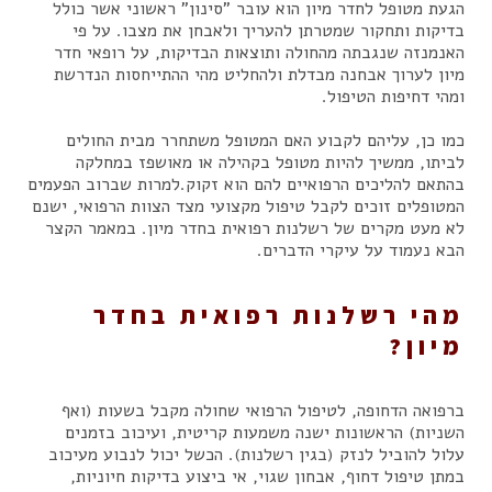
הגעת מטופל לחדר מיון הוא עובר "סינון" ראשוני אשר כולל
בדיקות ותחקור שמטרתן להעריך ולאבחן את מצבו. על פי
האנמנזה שנגבתה מהחולה ותוצאות הבדיקות, על רופאי חדר
מיון לערוך אבחנה מבדלת ולהחליט מהי ההתייחסות הנדרשת
ומהי דחיפות הטיפול.
כמו כן, עליהם לקבוע האם המטופל משתחרר מבית החולים
לביתו, ממשיך להיות מטופל בקהילה או מאושפז במחלקה
בהתאם להליכים הרפואיים להם הוא זקוק.למרות שברוב הפעמים
המטופלים זוכים לקבל טיפול מקצועי מצד הצוות הרפואי, ישנם
לא מעט מקרים של רשלנות רפואית בחדר מיון. במאמר הקצר
הבא נעמוד על עיקרי הדברים.
מהי רשלנות רפואית בחדר
מיון?
ברפואה הדחופה, לטיפול הרפואי שחולה מקבל בשעות (ואף
השניות) הראשונות ישנה משמעות קריטית, ועיכוב בזמנים
עלול להוביל לנזק (בגין רשלנות). הכשל יכול לנבוע מעיכוב
במתן טיפול דחוף, אבחון שגוי, אי ביצוע בדיקות חיוניות,