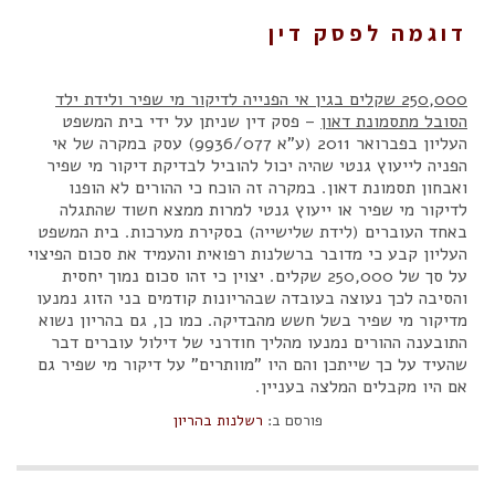
דוגמה לפסק דין
250,000
שקלים בגין אי הפנייה לדיקור מי שפיר ולידת ילד
הסובל מתסמונת דאון
– פסק דין שניתן על ידי בית המשפט
העליון בפברואר 2011 (ע"א 9936/077) עסק במקרה של אי
הפניה לייעוץ גנטי שהיה יכול להוביל לבדיקת דיקור מי שפיר
ואבחון תסמונת דאון. במקרה זה הוכח כי ההורים לא הופנו
לדיקור מי שפיר או ייעוץ גנטי למרות ממצא חשוד שהתגלה
באחד העוברים (לידת שלישייה) בסקירת מערכות. בית המשפט
העליון קבע כי מדובר ברשלנות רפואית והעמיד את סכום הפיצוי
על סך של 250,000 שקלים. יצוין כי זהו סכום נמוך יחסית
והסיבה לכך נעוצה בעובדה שבהריונות קודמים בני הזוג נמנעו
מדיקור מי שפיר בשל חשש מהבדיקה. כמו כן, גם בהריון נשוא
התובענה ההורים נמנעו מהליך חודרני של דילול עוברים דבר
שהעיד על כך שייתכן והם היו "מוותרים" על דיקור מי שפיר גם
אם היו מקבלים המלצה בעניין.
פורסם ב:
רשלנות בהריון