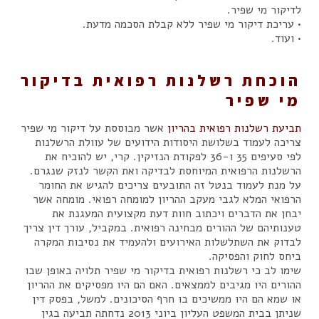
לדיקור מי שפיר.
• עריכת דיקור מי שפיר ללא קבלת הסכמה מדעת.
• ועוד.
הוכחת רשלנות רפואית בדיקור
מי שפיר
תביעת רשלנות רפואית בהריון
אשר מבוססת על דיקור מי שפיר
צריכה לעמוד בשלושת היסודות הידועים של עוולת הרשלנות
לפי סעיפים 35 ו-36 לפקודת הנזיקין. קרי, יש להוכיח את
הרשלנות הרפואית המיוחסת לבדיקה ואת הקשר לנזק שנגרם.
על מנת לעמוד בנטל זה התובעים צריכים להגיש את החומר
הרפואי המלא לגבי מעקב ההריון למומחה רפואי. מומחה אשר
יבחן את הדברים ויכתוב חוות דעת מקצועית המעגנת את
טענותיהם של ההורים מבחינה רפואית. במקביל, עורך דין צריך
לבדוק את השתלשלות האירועים ולהעמיד את נסיבות המקרה
ביחס לחוק והפסיקה.
שימו לב כי רשלנות רפואית בדיקור מי שפיר תלויה באופן שבו
ההורים היו מגיבים לממצאים. האם הם היו מפסיקים את ההריון
או שמא הם היו ממשיכים בו חרף הסיכונים. למשל, בפסק דין
שניתן בבית המשפט העליון ביוני 2013 נדחתה תביעה בגין