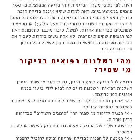
דאון. לפי נתוני משרד הבריאות זוהי בדיקה המבוצעת כ-100
פעמים בממוצע ביום. זאת למרות שהיא איננה בדיקת חובה
בהריון והיא לא מצויה בסל הבריאות. ההפניה לביצועה מבוססת
פרמטרים מקדימים שונים (כמו יולדת מעל גיל 35) או ממצאים
שמתגלים בבדיקות אחרות. למשל, סיכון מוגבר לתסמונת דאון
לפי תוצאות שקיפות עורפית. לא אחת נשים בוחרות לעבור את
הבדיקה מסיבותיהן האישיות ומתוך רצון לשלול ככל הניתן
סיכונים מולדים.
מהי רשלנות רפואית בדיקור
מי שפיר?
בדומה לכל בדיקה במעקב הריון, גם בדיקור מי שפיר תיתכן
רשלנות רפואית. רשלנות זו יכולה לבוא לידי ביטוי בכמה
אופנים כמו לדוגמה:
• אי אבחון מומים בדיקור מי שפיר למרות סימנים שהיו אמורים
להתגלות בפענוח הבדיקה.
• אי הפניה לדיקור מי שפיר חרף "סימנים חשודים" בבדיקות
הריון אחרות.
• ביצוע רשלני של הבדיקה עצמה וגרימת נזק לאישה או לעובר
במהלכה.
• אי המלצה על הפניה לבדיקה שהייתה יכולה להוביל להפניה