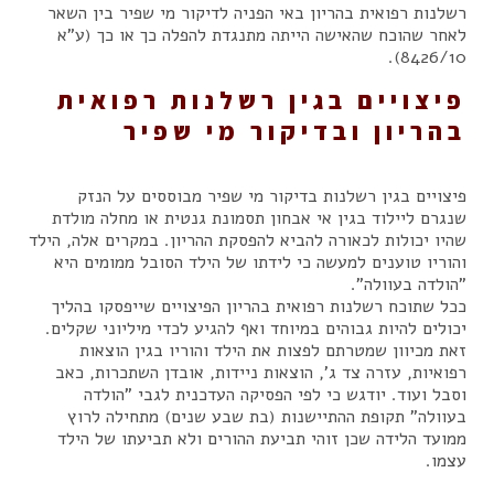
רשלנות רפואית בהריון באי הפניה לדיקור מי שפיר בין השאר
לאחר שהוכח שהאישה הייתה מתנגדת להפלה כך או כך (ע"א
8426/10).
פיצויים בגין רשלנות רפואית
בהריון ובדיקור מי שפיר
פיצויים בגין רשלנות בדיקור מי שפיר מבוססים על הנזק
שנגרם ליילוד בגין אי אבחון תסמונת גנטית או מחלה מולדת
שהיו יכולות לכאורה להביא להפסקת ההריון. במקרים אלה, הילד
והוריו טוענים למעשה כי לידתו של הילד הסובל ממומים היא
"הולדה בעוולה".
ככל שתוכח רשלנות רפואית בהריון הפיצויים שייפסקו בהליך
יכולים להיות גבוהים במיוחד ואף להגיע לכדי מיליוני שקלים.
זאת מכיוון שמטרתם לפצות את הילד והוריו בגין הוצאות
רפואיות, עזרה צד ג', הוצאות ניידות, אובדן השתכרות, כאב
וסבל ועוד. יודגש כי לפי הפסיקה העדכנית לגבי "הולדה
בעוולה" תקופת ההתיישנות (בת שבע שנים) מתחילה לרוץ
ממועד הלידה שכן זוהי תביעת ההורים ולא תביעתו של הילד
עצמו.