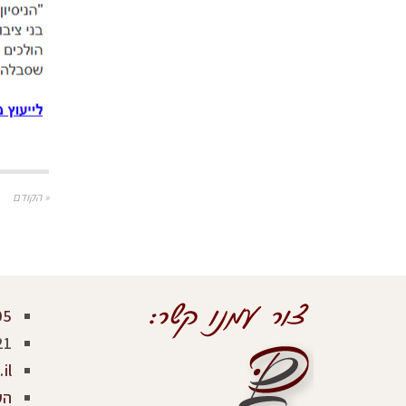
« הקודם
05
21
il