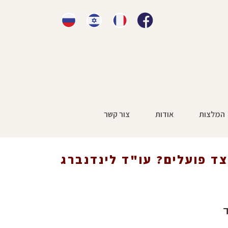
המלצות
אודות
צור קשר
 רפואית בלידה ושיתוק מוחין – כיצד פועלים? עו"ד לינדנברג
מסביר
צד פועלים? עו"ד לינדנברג