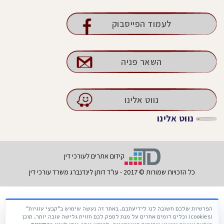
לעמוד הפייסבוק
השאר פניה
נווט אלינו
נווט אלינו
קידום אתרים לעורכי דין
כל הזכויות שמורות © 2017 - עו"ד דותן לינדנברג משרד עורכי דין
הפרטיות שלכם חשובה לנו לידיעתכם, באתר זה נעשה שימוש ב"קבצי עוגיות"
Français
עברית
Русский
(cookies) וכלים דומים אחרים על מנת לספק לכם חווית גלישה טובה יותר, תוכן