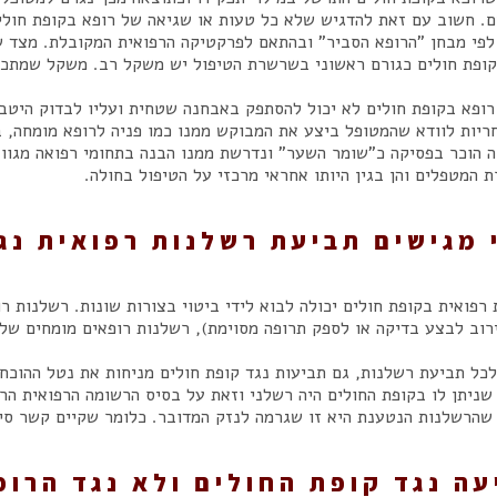
ים. חשוב עם זאת להדגיש שלא כל טעות או שגיאה של רופא בקופת חולי
לפי מבחן "הרופא הסביר" ובהתאם לפרקטיקה הרפואית המקובלת. מצד ש
קופת חולים כגורם ראשוני בשרשרת הטיפול יש משקל רב. משקל שמתכתב
רופא בקופת חולים לא יכול להסתפק באבחנה שטחית ועליו לבדוק היטב
ריות לוודא שהמטופל ביצע את המבוקש ממנו כמו פניה לרופא מומחה, ב
 הוכר בפסיקה כ"שומר השער" ונדרשת ממנו הבנה בתחומי רפואה מגווני
המטפלים והן בגין היותו אחראי מרכזי על הטיפול בחולה.
 מגישים תביעת רשלנות רפואית נג
רפואית בקופת חולים יכולה לבוא לידי ביטוי בצורות שונות. רשלנות 
רוב לבצע בדיקה או לספק תרופה מסוימת), רשלנות רופאים מומחים של 
לכל תביעת רשלנות, גם תביעות נגד קופת חולים מניחות את נטל ההוכח
שניתן לו בקופת החולים היה רשלני וזאת על בסיס הרשומה הרפואית הר
 שהרשלנות הנטענת היא זו שגרמה לנזק המדובר. כלומר שקיים קשר סיב
עה נגד קופת החולים ולא נגד הרופ