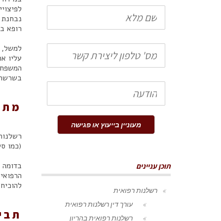
שם
לפיצוי
נבחנת 
מלא
רופא ב
טלפון
למשל, 
עליו אח
המשפחה
בשרשרת 
הודעה
מתי
מעוניין בייעוץ או פגישה
רשלנות 
(כמו סי
בדומה 
תוכן עניינים
הרפואי 
להוכיח
רשלנות רפואית
עורך דין רשלנות רפואית
תבי
רשלנות רפואית בהריון