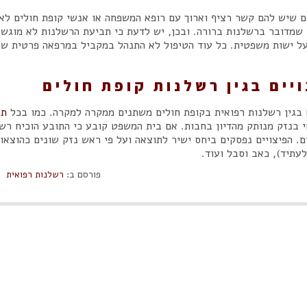
ם שיש להם קשר רציף וארוך עם רופא המשפחה או אנשי קופת חולים לא
 שמדובר ברשלנות ברורה. ובכן, יש לדעת כי תביעת הרשלנות לא מוגשת
על ישות משפטית. כל עוד הטיפול לא התנהל במקביל במרפאה פרטית של 
יים בגין רשלנות קופת חולים
ם בגין רשלנות רפואית בקופת חולים משתנים ממקרה למקרה. כמו בכל
תב
בנזק מנותק מהדיון בחבות. אם בית המשפט קובע כי התובע הוכיח רשלנ
ם. הפיצויים נפסקים ביחס ישיר לתוצאה ועל פי ראש נזק שונים כהוצאו
לעתיד), כאב וסבל ועוד.
פורסם ב:
רשלנות רפואית