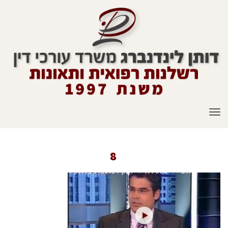
תפריט
8
ראשי
»
טלוויזיה
»
דותן לינדנברג בראיון לערוץ 2
»
8