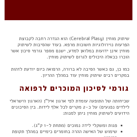
שיתוק מוחין (Cerebral Plasy) הוא הגדרה רחבה לקבוצת
הפרעות נוירולוגיות חשוכות מרפא. בעוד שהסיבות לשיתוק
מוחין אינן ידועות במלואן למדע, ישנם מספר גורמי סיכון אשר
הוכרו ככאלה היכולים לגרום לשיתוק מוחין.
כמו כן, גם כאשר הסיבה לא ברורה, הרפואה כיום יודעת לזהות
במקרים רבים שיתוק מוחין עוד במהלך ההריון.
גורמי לסיכון המוכרים לרפואה
שכיחותה של התופעה עומדת לפי ארגון איל"ן (הארגון הישראלי
לילדים נפגעים) על כ-2 מקרים לכל אלף לידות. בין הסיכונים
הידועים לשיתוק מוחין ניתן למנות:
פגות ומשקלי לידה נמוכים (מתחת ל-1 ק"ג).
שימוש של האישה ההרה בחומרים כימיים במהלך תקופת