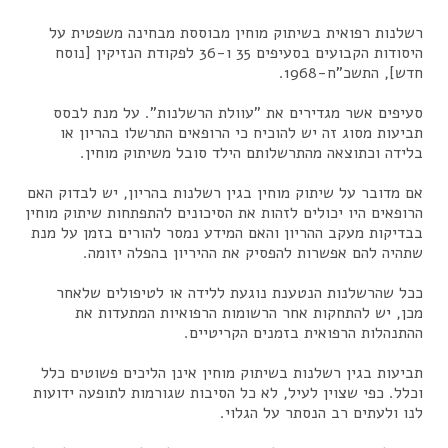
רשלנות רפואית בשיתוק מוחין מבוססת מבחינה משפטית על
היסודות הקבועים בסעיפים 35 ו-36 לפקודת הנזיקין [נוסח
חדש], התשכ"ח-1968.
סעיפים אשר מגדירים את "עוולת הרשלנות". על מנת לבסס
תביעות מסוג זה יש להוכיח כי הרופאים התרשלו בהריון או
בלידה וכתוצאה מהתרשלותם הילד סובל משיתוק מוחין.
אם מדובר על שיתוק מוחין בגין רשלנות בהריון, יש לבדוק האם
הרופאים היו יכולים לזהות את הסיכונים להתפתחות שיתוק מוחין
בבדיקות מעקב ההריון והאם המידע נמסר להורים בזמן על מנת
שתהיה להם אפשרות להפסיק את ההיריון בהפלה יזומה.
ככל שהרשלנות הנטענת נוגעת ללידה או לטיפולים שלאחר
מכן, יש להתחקות אחר הרשומות הרפואיות המתעדות את
ההתנהלות הרפואית בזמנים הקריטיים.
תביעות בגין רשלנות בשיתוק מוחין אינן הליכים פשוטים כלל
וכלל. כפי שצוין לעיל, לא כל הסיבות שגורמות לתופעה ידועות
לנו ולעתים רב הנסתר על הגלוי.