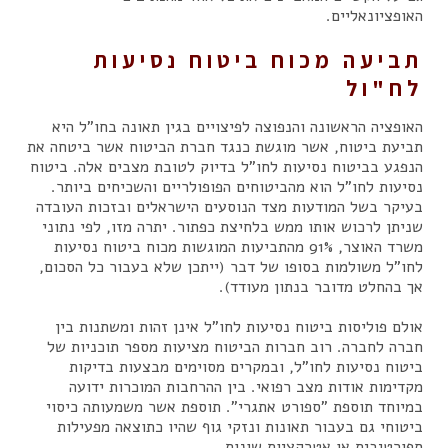
האופציונאליים.
תביעה מכוח ביטוח נסיעות
לח"ול
האופציה הראשונה והנפוצה לפיצויים בגין תאונה בחו"ל היא
תביעת ביטוח, אשר מוגשת כנגד חברת הביטוח אשר ביטחה את
הנפגע בביטוח נסיעות לחו"ל בדיוק לטובת מצבים אלה. ביטוח
נסיעות לחו"ל הוא מהביטוחים הפופולריים והשכיחים ביותר.
בעיקר בשל המודעות מצד הנוסעים הישראלים ובזכות העובדה
שניתן לרכוש אותו ממש בלחיצת כפתור. יתרה מזו, לפי נתוני
משרד האוצר, 91% מהתביעות המוגשות מכוח ביטוח נסיעות
לחו"ל משולמות בסופו של דבר (ייתכן שלא בעבור כל הסכום,
אך בהחלט מדובר בנתון מעודד).
אולם פוליסות ביטוח נסיעות לחו"ל אינן זהות ומשתנות בין
חברה לחברה. רוב חברות הביטוח מציעות מספר תוכניות של
ביטוח נסיעות לחו"ל, ובמקרים מסוימים מבצעות בדיקות
מקדימות אודות מצב רפואי. בין ההרחבות המוכרות ידועה
במיוחד תוספת "ספורט אתגרי". תוספת אשר משמעותה כיסוי
ביטוחי גם בעבור תאונות ונזקי גוף שהיו כתוצאה מפעילות
ספורטיבית או אטרקציות שונות.