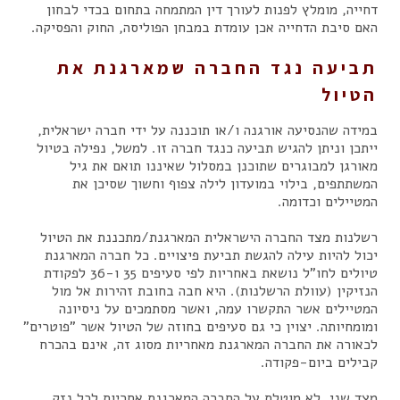
דחייה, מומלץ לפנות לעורך דין המתמחה בתחום בכדי לבחון
האם סיבת הדחייה אכן עומדת במבחן הפוליסה, החוק והפסיקה.
תביעה נגד החברה שמארגנת את
הטיול
במידה שהנסיעה אורגנה ו/או תוכננה על ידי חברה ישראלית,
ייתכן וניתן להגיש תביעה כנגד חברה זו. למשל, נפילה בטיול
מאורגן למבוגרים שתוכנן במסלול שאיננו תואם את גיל
המשתתפים, בילוי במועדון לילה צפוף וחשוך שסיכן את
המטיילים וכדומה.
רשלנות מצד החברה הישראלית המארגנת/מתכננת את הטיול
יכול להיות עילה להגשת תביעת פיצויים. כל חברה המארגנת
טיולים לחו"ל נושאת באחריות לפי סעיפים 35 ו-36 לפקודת
הנזיקין (עוולת הרשלנות). היא חבה בחובת זהירות אל מול
המטיילים אשר התקשרו עמה, ואשר מסתמכים על ניסיונה
ומומחיותה. יצוין כי גם סעיפים בחוזה של הטיול אשר "פוטרים"
לכאורה את החברה המארגנת מאחריות מסוג זה, אינם בהכרח
קבילים ביום-פקודה.
מצד שני, לא מוטלת על החברה המארגנת אחריות לכל נזק