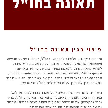
תאונה בחו"ל
פיצוי בגין תאונה בחו"ל
תאונות נזקי גוף עלולות להתרחש בחו"ל, אפילו באמצע חופשה
משפחתית או נסיעה עסקית. מדובר ללא ספק באירוע שיכול
להרוס טיול ולגרום לעוגמת נפש רבה. על כן חשוב לדעת
שבמקרים אלה, שבהם נפגעתם (אתם או בני משפחתכם) בחו"ל,
ייתכן והנפגע זכאי לפיצוי כספי. בין אם בשל נזקי הגוף שנגרמו
בתאונה ובין אם בגין עלות הטיפולים בחו"ל ובישראל.
כיצד זה עומד ואת מי תובעים? כל מקרה נבחן לגופו אך להלן
כמה מהדרכים האפשריות לקבלת פיצוי בגין תאונה בחו"ל. בואו
נכיר (בקצרה) את הגורמים שיכולים להיות חבים בפיצוי, ונלמד
גם על הקשיים המאפיינים את כל אחד מהנתיבים