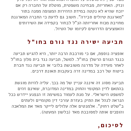
ונזק. האחריות, מבחינה משפטית, מוטלת על החברה רק אם
יוכח שהיא לא נקטה במידת הזהירות המצופה ממנה בתור
"מארגנת טיולים סבירה". חשוב גם לדעת כי החברה המארגנת
מחויבת מכוח אחריותה הנ"ל לבחור בקפידה את השירותים
והאמצעים הדרושים לקיומו של הטיול.
תביעה ישירה נגד גורם בחו"ל
אופציה נוספת, אם כי מורכבת הרבה יותר, היא להגיש תביעה
כנגד הגורם הרשלן בחו"ל. למשל, תביעה נגד בית מלון בחו"ל
לאחר מעידה על מדרגה משובשת בלובי או תביעה נגד חברת
ביטוח של רכב במדינה זרה בעקבות תאונת דרכים.
תביעה מסוג זה איננה עניין של מה בכך. עליה להיות מוגשת
בהתאם לדין המקומי והחוק במדינה המדוברת, שאינם זהים
למשפט הישראלי. על מנת לעמוד במשימה זו הנפגע יידרש ככל
הנראה לנהל את התיק בעזרת עורכי דין מקומיים ולעתים
ב"שלט רחוק". אלמנטים אלה עלולים לייקר מאד את המלאכה
והופכים אותה למסובכת מאד (בלשון המעטה).
לסיכום,