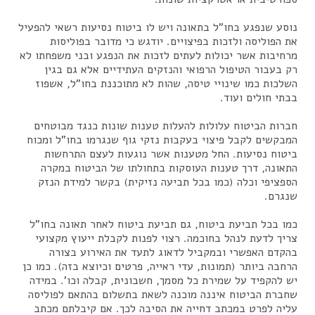
נוסע שנפגע בחו"ל בתאונה ויש לו ביטוח נסיעות רשאי להפעיל
את הפוליסה ולזכות בפיצויים. יודגש כי מדובר בפוליסות
מרחיבות אשר יכולות לעתים לזכות את הנפגע ובני משפחתו לא
רק בעבור הטיפול הרפואי והנזקים העתידיים אלא גם בגין
השלכות כמו שינויי טיסה, שהות לא מתוכננת בחו"ל, אשפוז
בבתי חולים ועוד.
חברות הביטוח עלולות להעלות טענות שונות כנגד מבוטחים
המבקשים לקבל פיצוי בעקבות נזקי גוף שנגרמו בחו"ל ומכוח
ביטוח נסיעות. החל מטענות אשר נוגעות לעצם התרחשות
התאונה, דרך טענות העוסקות בתחולתו של הביטוח במקרה
הספציפי וכלה (כמו בכל תביעה נזיקית) בקשר למידת הנזק
שנגרם.
כמו בכל תביעת ביטוח, גם תביעת ביטוח לאחר תאונה בחו"ל
צריך לדעת לנהל בחוכמה. רצוי לפנות לקבלת ייעוץ מקצועי
בהקדם האפשרי ובמקביל לדאוג לתעד את האירוע בצורה
הרחבה ביותר (תמונות, עדי ראייה, פרטים וכיוצא בזה). כמו כן
יש להקפיד על שמירת כל מסמך, חשבונית, קבלה וכו'. במידה
שחברת הביטוח איננה מוכנה לשאת בתשלום בהתאם לפוליסה
עליה לפרט במכתב דחייה את הסיבה לכך. אם קיבלתם מכתב