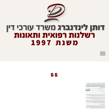
תפריט
88
ראשי
»
עיתונות
»
תאונות ילדים בחופש - מה באמת צריך לדעת?
»
88