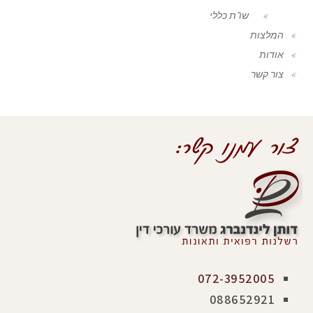
שו"ת כללי
המלצות
אודות
צור קשר
072-3952005
088652921