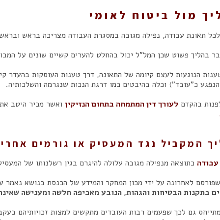
יך מול ביטוח לאומי
לכל תאונת עבודה, נפילה מגובה במסגרת העבודה מצריכה בראש ובראשו
בר בהליך פשוט שכן המל"ל יכול בהחלט להערים קשיים שונים על המבו
ענות הנוגעות לעצם קיומה של התאונה, דרך טענות העוסקות בהעדר קיו
הנפגע כ"עובד") וכלה בהיבטים כמו דרגת הנכות שנגרמה והשלכותיה.
פנות בהקדם
לעורך דין המתמחה בתחום הנזיקין
ואשר מכיר היטב את 
ך המקביל נגד המעסיק או גורמים אחרי
עבודה
כתוצאה מנפילה מגובה עלולה להיגרם בגין רשלנותו של המעסיק
פורסם לאחרונה על ידי מכון המחקר והמידע של הכנסת בנושא נאמר על 
ם בתקנות הבטיחות והגהות, הנובע מאכיפה חלשה ומענישה שאינה
מתייחס גם לכך שפעמים רבות העובדים מתקשים למצות זכויותיהם בעקב