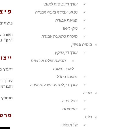
עורך דין ביטוח לאומי
פיצו
נפגעי עבודה בענף הבנייה
פגיעת עבודה
פיצויים
נזקי רעש
חשוב ל
סוכרת כתאונת עבודה
"רק" ג
ביטוח ונזיקין
עורך דין נזיקין
ייצו
תביעת אולם אירועים
לאחר תאונה
ייעוץ מ
תאונה בחו"ל
עורך די
עורך דין לנפגעי פעולות איבה
והגורמי
מדיה
מומלץ ל
בטלוויזיה
בעיתונות
סרטו
בלוג
שו"ת כללי