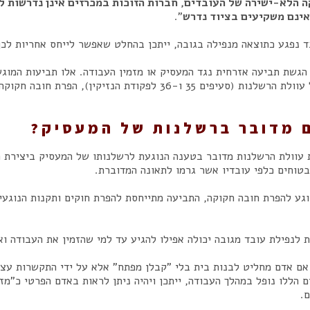
 הלא-ישירה של העובדים, חברות הזוכות במכרזים אינן נדרשות 
ינם משקיעים בציוד נדרש
".
ד נפגע כתוצאה מנפילה בגובה, ייתכן בהחלט שאפשר לייחס אחריות לכך
 הגשת תביעה אזרחית נגד המעסיק או מזמין העבודה. אלו תביעות המוג
(סעיפים 35 ו-36 לפקודת הנזיקין), הפרת חובה חקוקה (סעיף 63 לפקודה) או שתיהן יחד.
 מדובר ברשלנות של המעסיק?
 עוולת הרשלנות מדובר
בטענה הנוגעת לרשלנותו של המעסיק ביצירת ת
טוחים כלפי עובדיו אשר גרמו לתאונה המדוברת.
וגע להפרת חובה חקוקה, התביעה מתייחסת להפרת חוקים ותקנות הנוגעי
 לנפילת עובד מגובה יכולה אפילו להגיע עד למי שהזמין את העבודה וא
אם אדם מחליט לבנות בית בלי "קבלן מפתח" אלא על ידי התקשרות עצמ
 הללו נופל במהלך העבודה, ייתכן ויהיה ניתן לראות באדם הפרטי כ"מז
ם.