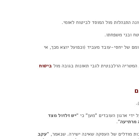
נה התנהלות מול המוסד לביטוח לאומי.
טח ובני משפחתו.
מם של יחסי-עובד מעביד (וכפועל יוצא מכך, אי
המטריה הרלבנטית לגבי תאונות בגובה מול
ביטוח
ם
.
ידי ארגון העובדים "מען" כי "
יש זלזול מצד
 מרתיעה
".
ות מודלים של העסקה שאינה ישירה. שנאמר, "
עקב