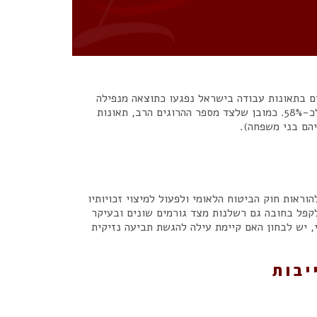
ללא ספק מכת מדינה. על פי נתונים רשמיים, כ-40% מההרוגים בתאונות עבודה בישראל נפגעו כתוצאה מנפילה
מגובה, ובענפי הבנייה והבנייה ההנדסית שיעורם בתאונות קטלניות מגיע כבר לכ-58%. כמובן שלצד מספר ההרוגים הרב, תאונות
ריהם בני משפחה).
וראות חוק הביטוח הלאומי ולפעול למיצוי זכויותיו
לקפל בחובה גם רשלנות מצד גורמים שונים ובעיקר
, יש לבחון האם קיימת עילה להגשת תביעה נזיקית
יבות