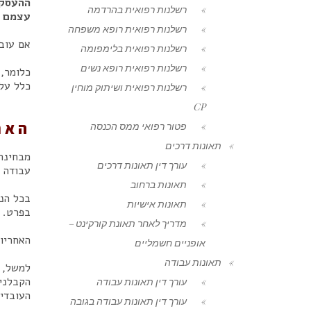
ההעסקה
רשלנות רפואית בהרדמה
עצמם א
רשלנות רפואית רופא משפחה
אם עוב
רשלנות רפואית בלימפומה
רשלנות רפואית רופא נשים
כלומר,
כלל על עוולת הרשלנות 
רשלנות רפואית ושיתוק מוחין
CP
האם
פטור רפואי ממס הכנסה
תאונות דרכים
מבחינת
עורך דין תאונות דרכים
עבודה ב
תאונות ברחוב
בכל הנ
תאונות אישיות
בפרט.
מדריך לאחר תאונת קורקינט –
האחריות
אופניים חשמליים
תאונות עבודה
למשל, 
הקבלנים
עורך דין תאונות עבודה
העובדי
עורך דין תאונות עבודה בגובה