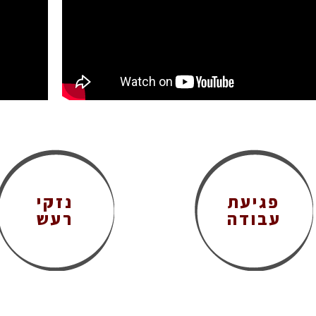
פגיעת
נזקי
עבודה
רעש