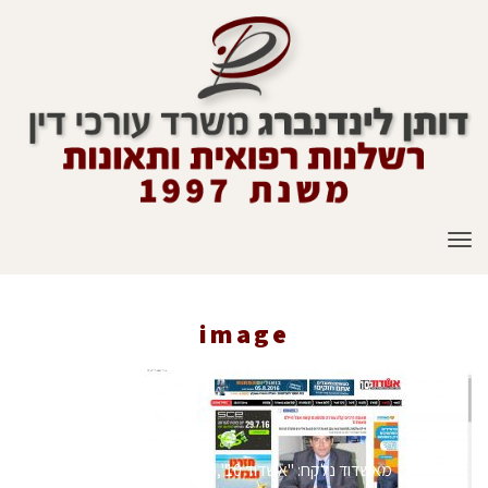
תפריט
image
ראשי
»
עיתונות
»
תאונת דרכים קלה עוררה תסמונת קשה אצל חיילת
מאשדוד נלקח: "אשדוד 10",10.7.16
»
image