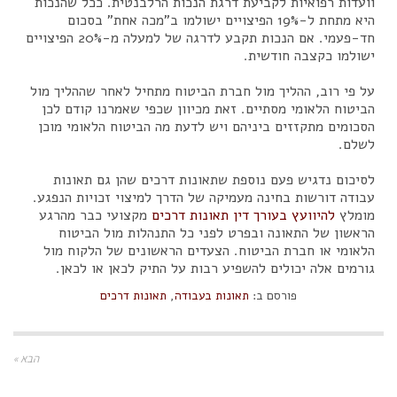
וועדות רפואיות לקביעת דרגת הנכות הרלבנטית. ככל שהנכות
היא מתחת ל-19% הפיצויים ישולמו ב"מכה אחת" בסכום
חד-פעמי. אם הנכות תקבע לדרגה של למעלה מ-20% הפיצויים
ישולמו כקצבה חודשית.
על פי רוב, ההליך מול חברת הביטוח מתחיל לאחר שההליך מול
הביטוח הלאומי מסתיים. זאת מכיוון שכפי שאמרנו קודם לכן
הסכומים מתקזזים ביניהם ויש לדעת מה הביטוח הלאומי מוכן
לשלם.
לסיכום נדגיש פעם נוספת שתאונות דרכים שהן גם תאונות
עבודה דורשות בחינה מעמיקה של הדרך למיצוי זכויות הנפגע.
מומלץ
להיוועץ בעורך דין תאונות דרכים
מקצועי כבר מהרגע
הראשון של התאונה ובפרט לפני כל התנהלות מול הביטוח
הלאומי או חברת הביטוח. הצעדים הראשונים של הלקוח מול
גורמים אלה יכולים להשפיע רבות על התיק לכאן או לכאן.
פורסם ב:
תאונות בעבודה
,
תאונות דרכים
הבא »