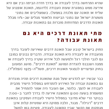
שהיא התרחשה בדרך לעבודה או בדרך חזרה הביתה ובין אם היא
אירעה ממש במסגרת שעות העבודה (לדוגמה, תאונת אופנוע של
שליח או תאונה עם מלגזה במפעל). כשמצליבים את נתוני
משטרת ישראל עם נתוני הביטוח הלאומי מגלים שכ-11% מכלל
תאונות הדרכים המדווחות מוכרות גם כתאונות עבודה.
מתי תאונת דרכים היא גם
תאונת עבודה?
החוק בישראל קובע שכל תאונת דרכים שאירעה לעובד בדרך
מהעבודה או לעבודה היא תאונת עבודה. הדברים נכונים כמובן
גם לגבי הולכי רגל ולמעשה לכל אירוע שקרה בדרך לעבודה או
ממנה ושנכנס להגדרת המושג "תאונת דרכים". מושג המעוגן
בחוק הפיצויים לנפגעי תאונות דרכים, תשל"ה-1975 (הפלת"ד).
כבר עכשיו יש להדגיש שעל מנת שתאונת דרכים תהיה מוגדרת
גם כתאונת עבודה על האירוע להתרחש במסלול הישיר מהבית
לעבודה או להפך. כלומר, אם העובד היה אמור להתחיל את
המשמרת בשעה 9:00 והתאונה אירעה לו בדרך לחבר ב-7:00
בבוקר הרי שלא מדובר במסלול הישיר לעבודה ועסקינן בתאונת
דרכים "רגילה". מנגד, הלכה פסוקה היא שסטיות קלות אינן
מנתקות את הקשר שבין התאונה לעבודה. סטיות כמו למשל