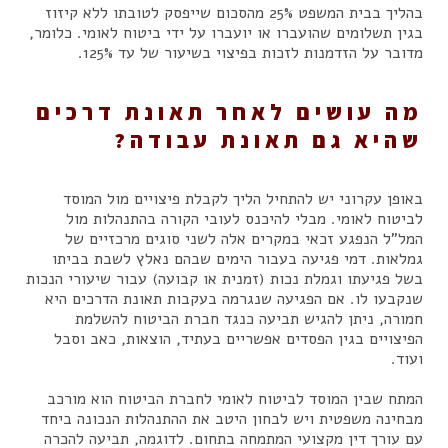
בהליך בבית המשפט 25% מהסכום שייפסק לטובתו ללא קיזוז
בגין תשלומים שהועברו או יועברו על ידי ביטוח לאומי. כלומר,
מדובר על הזדמנות לזכות בפיצוי בשיעור של עד 125%.
מה עושים לאחר תאונת דרכים
שהיא גם תאונת עבודה?
באופן עקרוני יש להתחיל הליך לקבלת פיצויים מול המוסד
לביטוח לאומי. מבלי להיכנס לעובי הקורה בהתנהלות מול
המל"ל הנפגע זכאי במקרים אלה לשני סוגים מרכזיים של
גמלאות. דמי פגיעה בעבור הימים שבהם נאלץ לשבת בביתו
בשל פגיעתו וגמלת נכות (זמנית או קבועה) עבור שיעורי הנכות
שנקבעו לו. אם הפגיעה שנגרמה בעקבות תאונת הדרכים היא
חמורה, ניתן להגיש תביעה כנגד חברת הביטוח להשלמת
הפיצויים בגין הפסדים אפשריים בעתיד, הוצאות, כאב וסבל
ועוד.
המתח שבין המוסד לביטוח לאומי לחברת הביטוח הוא מורכב
מבחינה משפטית ויש לבחון היטב את ההתנהלות הנכונה ביחד
עם עורך דין מקצועי המתמחה בתחום. לדוגמה, תביעה להכרה