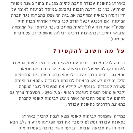
באירוע כתאונת עבודה חייבת להיות מוגשת בתוך כשנה ממועד
האירוע. כמו כן, דרגת הנכות נקבעת במוסד לביטוח לאומי על
ידי וועדה רפואית ומחייבת את בית המשפט בתביעה נגד חברת
הביטוח. אם הנפגע יפעל קודם לכן בהליך אזרחי מכוח חוק
הפלת"ד אזי הוא עלול להיות מחויב בשכר טרחתו של המומחה
הרפואי (חיוב שבתאונות דרכים רגילות מושת לרוב על חברת
הביטוח).
על מה חשוב להקפיד?
בדומה לכל תאונת דרכים עם נפגעים חשוב מיד לאחר התאונה
לפנות לקבלת טיפול ולהדגיש שהנזק שנגרם הוא כתוצאה
מתאונת דרכים בדרך לעבודה/מהעבודה. המסמכים הרפואיים
הללו יכולים לשמש כראיות להוכחת העובדה שהתאונה הייתה
קשורה לעבודה. בנוסף יש ליידע את המעביד לגבי המקרה
ולבקש טופס הפניה לטיפול רפואי (ב.ל 250). המעביד צריך גם
לחתום על טופס התביעה אשר מוגש לביטוח לאומי להכרה
בתאונת הדרכים כתאונת עבודה.
במידה שהמוסד לביטוח לאומי מצא לנכון להכיר באירוע
כתאונת עבודה ומשלם לעובד את דמי הפגיעה מגיע השלב הבא
והוא הגשת תביעת הנכות. תביעה אשר כרוכה בעמידה מול