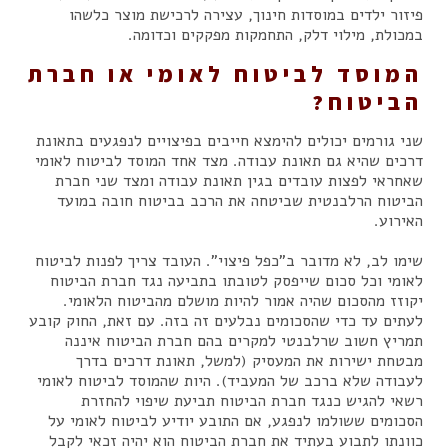
פיזור ילדים במוסדות חינוך, עצירה לרכישת מוצר כלשהו
במכולת, מילוי דלק, התחמקות מפקקים וכדומה.
המוסד לביטוח לאומי או חברת
הביטוח?
שני גורמים יכולים להימצא חייבים בפיצויים לנפגעים בתאונת
דרכים שהיא גם תאונת עבודה. מצד אחד המוסד לביטוח לאומי
שאחראי לפצות עובדים בגין תאונת עבודה ומצד שני חברת
הביטוח הרלבנטית שביטחה את הרכב בביטוח חובה במועד
האירוע.
שימו לב, לא מדובר ב"כפל פיצוי". העובד צריך לפנות לביטוח
לאומי וכל סכום שייפסק לטובתו בתביעה נגד חברת הביטוח
יקוזז מהסכום שהיה אמור להיות מושלם מהביטוח הלאומי.
לעתים עד כדי שהסכומים נבלעים זה בזה. עם זאת, החוק קובע
תמריץ חשוב שרלבנטי למקרים בהם חברת הביטוח איננה
מבטחת ישירות את המעסיק (למשל, תאונת דרכים בדרך
לעבודה שלא ברכב של המעביד). היות שהמוסד לביטוח לאומי
רשאי להגיש כנגד חברת הביטוח תביעת שיפוי להחזרת
הסכומים ששולמו לנפגע, אם התובע יודיע לביטוח לאומי על
כוונתו לתבוע בעתיד את חברת הביטוח הוא יהיה זכאי לקבל