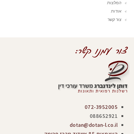
המלצות
אודות
צור קשר
072-3952005
088652921
dotan@dotan-l.co.il
העצמאות 85 אשדוד מרכז פרימק