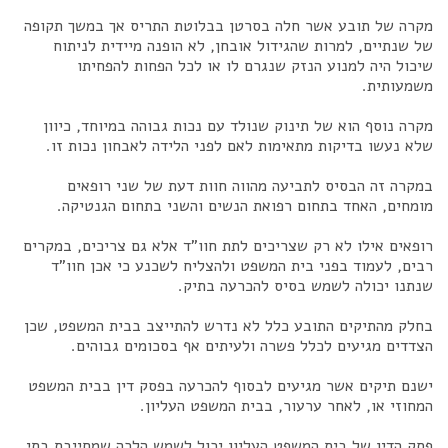
מקרה של תובע אשר חלה בסרטן בבלוטת התריס אך במשך תקופה
של שנתיים, למרות שהגידול אובחן, לא הופנה מיידית לניתוח
שיכול היה למנוע הנזק שנגרם לו או לכל הפחות להפחיתו
משמעותית.
מקרה נוסף הוא של תינוק שנולד עם נכות גבוהה במיוחד, כיוון
שלא נעשו בדיקות מתאימות לאם לפני הלידה לאבחון נכות זו.
במקרה זה הבסיס לתביעה מהווה חוות דעת של שני רופאים
מומחים, האחד בתחום רפואת הנשים והשני בתחום הגנטיקה.
רופאים אילו לא רק שצריכים לתת חוו"ד אלא גם צריכים, במקרים
רבים, לעמוד בפני בית המשפט ולהצליח לשכנע כי אכן חוו"ד
שנתנו יכולה לשמש בסיס להכרעה בתיק.
בחלק מהתיקים התובע כלל לא נדרש להתייצב בבית המשפט, שכן
הצדדים מגיעים לכלל פשרה ולעיתים אף בסכומים גבוהים.
ישנם תיקים אשר מגיעים לבסוף להכרעה בפסק דין בבית המשפט
המחוזי או, לאחר ערעור, בבית המשפט העליון.
פסק הדין של בית המשפט העליון יכול לשמש הלכה שמחייבת בתי